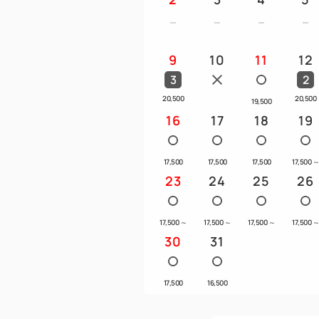
9
10
11
12
3
2
20,500
20,500
19,500
16
17
18
19
17,500
17,500
17,500
17,500
23
24
25
26
17,500
～
17,500
～
17,500
～
17,500
30
31
17,500
16,500