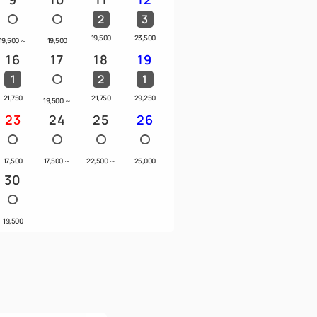
2
3
19,500
23,500
19,500
～
19,500
16
17
18
19
1
2
1
1杯無料
21,750
21,750
29,250
19,500
～
チ休業日を除く）
23
24
25
26
スキンケアセット・ヘアアイロン・バスロ
17,500
17,500
～
22,500
～
25,000
30
」のバスアメニティ
19,500
ナー・ボディソープ）
ャワーヘッド）
ご滞在中無料でご利用可能
参ください。