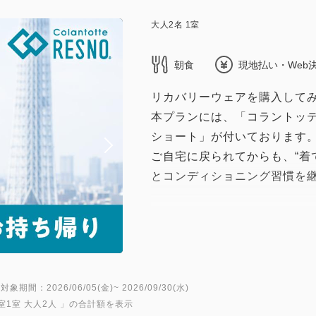
大人
2
名
1
室
朝食
現地払い・Web
リカバリーウェアを購入して
本プランには、「コラントッテRE
ショート」が付いております
ご自宅に戻られてからも、“着
とコンディショニング習慣を
〈ご予約に際して〉
※必ずお読みください※
・ペースメーカーなどの電磁
電気機器を使用している方は
対象期間：2026/06/05(金)~ 2026/09/30(水)
さい。
室1室 大人2人
」の合計額を表示
・ショートスリーブの仕様（