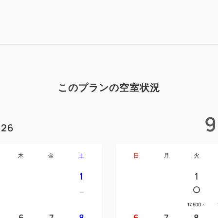
・サイズはＳ・Ｍ・Ｌ・ＸＬ
きめとなっております。
・カラーは「チャコール」「
ただけます。
・商品開封後の返品・交換は
・こちらのプランは実際にお
このプランの空室状況
・大人最大2名様までとなり
ます。
9
26
〈朝食のご案内〉
栄養バランスに配慮した朝食
木
金
土
日
月
火
・営業時間 7:00～10:00（LO
1
1
・4Fレストラン「シャルロッ
〈プレミアム特典〉
17,500
～
6
7
8
6
7
8
・ラウンジアクセス