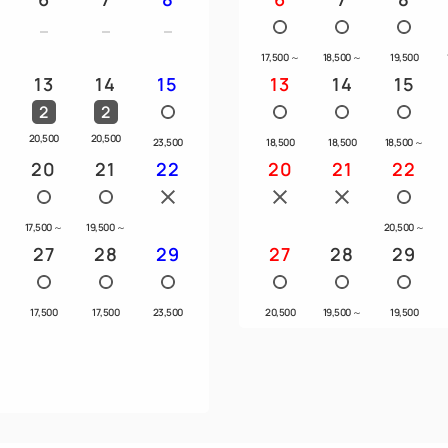
・優先チェックインレーン
・お荷物のお部屋入れ
17,500
～
18,500
～
19,500
13
14
15
13
14
15
・駐車場無料 ※予約制
2
2
・朝食の優先案内
・朝食時のフレッシュジュース
20,500
20,500
23,500
18,500
18,500
18,500
～
20
21
22
・朝食をランチに振替（ラン
20
21
22
・限定アメニティ（入浴剤・
ーブなど）
～
17,500
～
19,500
～
20,500
～
27
28
29
27
28
29
〈おもてなし〉
・タルゴジャポン「ラ メール
～
17,500
17,500
23,500
20,500
19,500
～
19,500
（シャンプー・コンディショ
・空気清浄機能付き加湿器
・ReFaファインバブル（シ
・2F「バルクスジム錦糸町」
※お着替え・シューズはご持