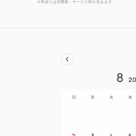
※料金には消費税・サービス料を含みます
8
20
日
月
火
水
2
3
4
5