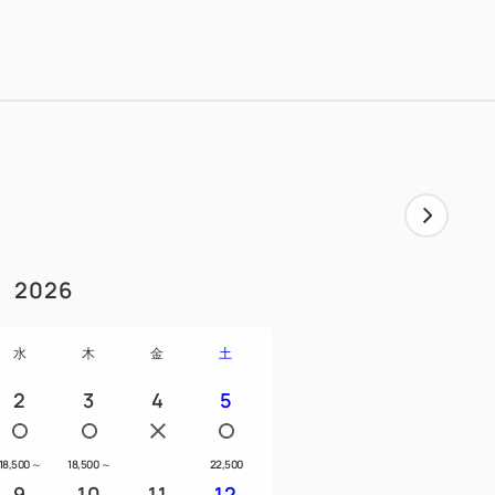
からお選びいただけます。サイズは少し大
スモーキーブルー」のいずれかをお選びい
いたしかねます。予めご了承ください。
持ち帰りいただけます。
、添い寝含む、お子様のご予約はいたしかね
2026
ビュッフェをご用意しております。
水
木
金
土
9:30）
2
3
4
5
テ」
18,500
～
18,500
～
22,500
9
10
11
12