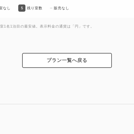
5
室なし
残り室数
販売なし
〈アクセスのご案内〉
・東京メトロ半蔵門線「錦糸町
1室1名1泊目の最安値。表示料金の通貨は「円」です。
・JR「錦糸町駅」北口徒歩約
プラン一覧へ戻る