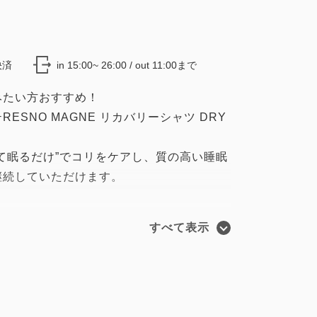
決済
in 15:00~ 26:00 / out 11:00まで
みたい方おすすめ！
SNO MAGNE リカバリーシャツ DRY
。
て眠るだけ”でコリをケアし、質の高い睡眠
継続していただけます。
すべて表示
障害の影響を受けやすい体内植込み型医用
、ご使用いただけませんことをご了承くだ
半袖）です。