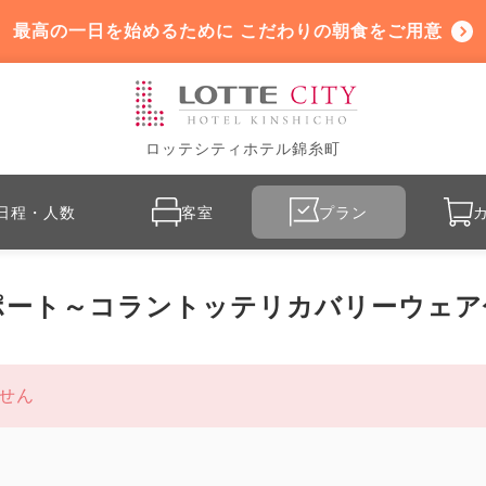
最高の一日を始めるために こだわりの朝食をご用意
ロッテシティホテル錦糸町
日程・人数
客室
プラン
ポート～コラントッテリカバリーウェア
せん